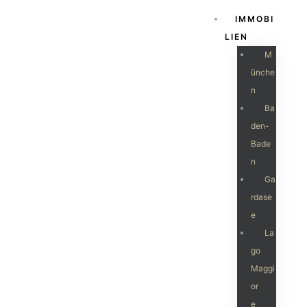
IMMOBI
LIEN
M
Ünche
N
Ba
Den-
Bade
N
Ga
Rdase
E
La
Go
Maggi
Or
E