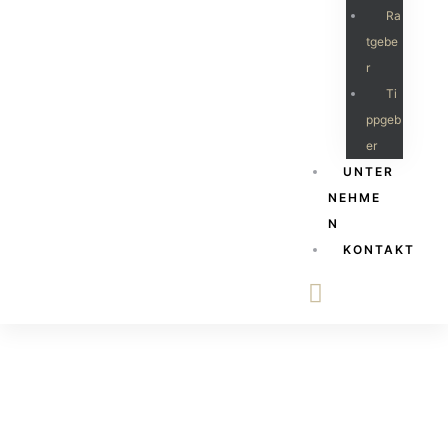
Ra
Tgebe
R
Ti
Ppgeb
Er
UNTER
NEHME
N
KONTAKT