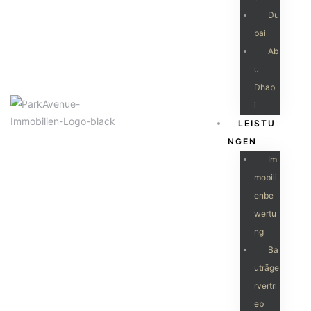
Du
Bai
Ab
U
Dhab
I
LEISTU
NGEN
Im
Mobili
Enbe
Wertu
Ng
Ba
Uträge
Rvertri
Eb