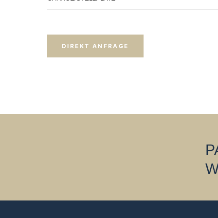
DIREKT ANFRAGE
P
W