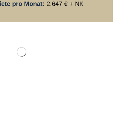
iete pro Monat:
2.647 € + NK