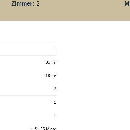
Zimmer:
2
M
1
85 m²
19 m²
2
1
1
1 € 125 Miete