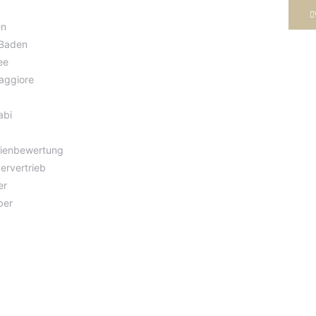
en
Baden
ee
aggiore
abi
lienbewertung
ervertrieb
er
ber