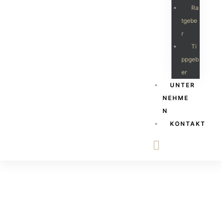
Ra
Tgebe
R
Ti
Ppgeb
Er
UNTER
NEHME
N
KONTAKT