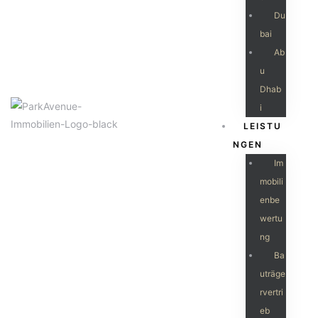
Du
Bai
Ab
U
Dhab
I
LEISTU
NGEN
Im
Mobili
Enbe
Wertu
Ng
Ba
Uträge
Rvertri
Eb