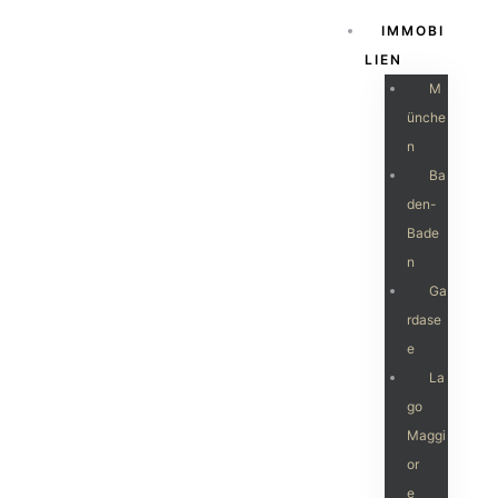
IMMOBI
LIEN
M
Ünche
N
Ba
Den-
Bade
N
Ga
Rdase
E
La
Go
Maggi
Or
E