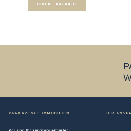
DIREKT ANFRAGE
P
W
PARKAVENUE IMMOBILIEN
IHR ANSP
Wir sind Ihr serviceorientierter